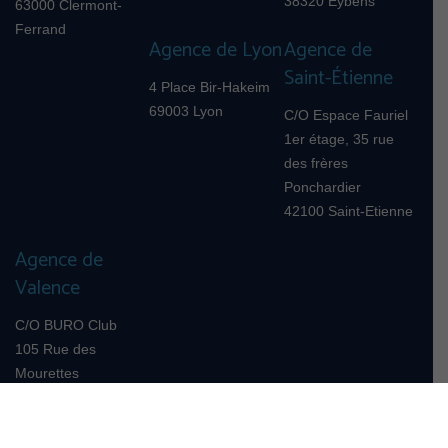
38320 Eybens
63000 Clermont-
Ferrand
Agence de Lyon
Agence de
Saint-Étienne
4 Place Bir-Hakeim
69003 Lyon
C/O Espace Fauriel
1er étage, 35 rue
des frères
Ponchardier
42100 Saint-Etienne
Agence de
Valence
C/O BURO Club
105 Rue des
Mourettes
26000 Valence