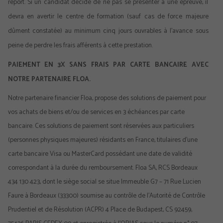
report. Si un candidat décide de ne pas se présenter à une épreuve, il
devra en avertir le centre de formation (sauf cas de force majeure
dûment constatée) au minimum cinq jours ouvrables à l’avance sous
peine de perdre les frais afférents à cette prestation.
PAIEMENT EN 3X SANS FRAIS PAR CARTE BANCAIRE AVEC
NOTRE PARTENAIRE FLOA.
Notre partenaire financier Floa, propose des solutions de paiement pour
vos achats de biens et/ou de services en 3 échéances par carte
bancaire. Ces solutions de paiement sont réservées aux particuliers
(personnes physiques majeures) résidants en France, titulaires d’une
carte bancaire Visa ou MasterCard possédant une date de validité
correspondant à la durée du remboursement. Floa SA, RCS Bordeaux
434 130 423, dont le siège social se situe Immeuble G7 – 71 Rue Lucien
Faure à Bordeaux (33300) soumise au contrôle de l’Autorité de Contrôle
Prudentiel et de Résolution (ACPR) 4 Place de Budapest, CS 92459,