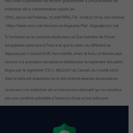
vous avez la possibilité de recourir gratuitement à une procédure de
médiation de la consommation auprès de
CM2C, 49 rue de Ponthieu, 75 008 PARIS, Tel : 01 89 47 00 14, Site internet
: https://www.cm2c.net/declarer-un-litige.php, Mail : litiges@cm2c.net.
Si l’acheteur ou le candidat réside dans un État membre de l’Union
européenne autre que la France et que la valeur du différend ne
dépasse pas 2 000,00 EUR, hors intérêts, droits et frais, ce dernier peut
recourir à la procédure européenne établie pour le règlement des petits
litiges, par le règlement (CE) n. 861/2007 du Conseil, du 11 juillet 2007,
dont le texte est disponible sur le site internet www.eur-lex.europa.eu.
Le recours à la médiation est un mécanisme alternatif qui ne constitue
pas une condition préalable à l’exercice d’une action judiciaire.