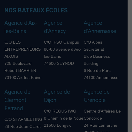
NOS BATEAUX ÉCOLES
Agence d’Aix-
Agence
Agence
les-Bains
d’Annecy
d’Annemasse
C/O LES
C/O IPSO Campus
C/O Alpes
ENTREPRENEURS
86-88 avenue d’Aix-
Secrétariat
AIXOIS
les-Bains
Blue Business
725 Boulevard
74600 SEYNOD
Building
Robert BARRIER
6 Rue du Parc
73100 Aix-les-Bains
74100 Annemasse
Agence de
Agence de
Agence de
Clermont
Dijon
Grenoble
Ferrand
C/O REGUS IWG
Centre d’Affaires Le
8 Chemin de la Noue
Concorde
C/O STARMEETING
21600 Longvic
24 Rue Lamartine
28 Rue Jean Claret