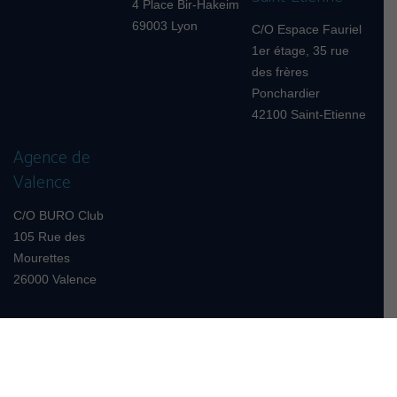
4 Place Bir-Hakeim
69003 Lyon
C/O Espace Fauriel
1er étage, 35 rue
des frères
Ponchardier
42100 Saint-Etienne
Agence de
Valence
C/O BURO Club
105 Rue des
Mourettes
26000 Valence
*Sous réserve d'acceptation par Floa. Vous disposez du délai légal de
rétractation