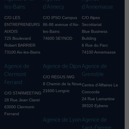
les-Bains
d’Annecy
d’Annemasse
C/O LES
C/O IPSO Campus
C/O Alpes
ENTREPRENEURS
86-88 avenue d’Aix-
Secrétariat
AIXOIS
les-Bains
Blue Business
725 Boulevard
74600 SEYNOD
Building
Robert BARRIER
6 Rue du Parc
73100 Aix-les-Bains
74100 Annemasse
Agence de
Agence de Dijon
Agence de
Clermont
Grenoble
C/O REGUS IWG
Ferrand
8 Chemin de la Noue
Centre d’Affaires Le
21600 Longvic
Concorde
C/O STARMEETING
24 Rue Lamartine
28 Rue Jean Claret
38320 Eybens
63000 Clermont-
Ferrand
Agence de Lyon
Agence de
Saint-Étienne