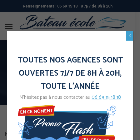
Renseignements :
06 69 15 18 18
7j/7 de 8h à 20h
X
TOUTES NOS AGENCES SONT
Témoignages de candidats
OUVERTES 7J/7 DE 8H À 20H,
TOUTE L'ANNÉE
N’hésitez pas à nous contacter au
06 69 15 18 18
Mathieu
, 34 ans nous parle de son expérience avec le