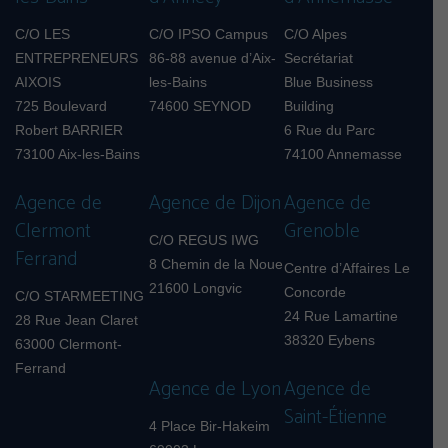
C/O LES
C/O IPSO Campus
C/O Alpes
ENTREPRENEURS
86-88 avenue d’Aix-
Secrétariat
AIXOIS
les-Bains
Blue Business
725 Boulevard
74600 SEYNOD
Building
Robert BARRIER
6 Rue du Parc
73100 Aix-les-Bains
74100 Annemasse
Agence de
Agence de Dijon
Agence de
Clermont
Grenoble
C/O REGUS IWG
Ferrand
8 Chemin de la Noue
Centre d’Affaires Le
21600 Longvic
Concorde
C/O STARMEETING
24 Rue Lamartine
28 Rue Jean Claret
38320 Eybens
63000 Clermont-
Ferrand
Agence de Lyon
Agence de
Saint-Étienne
4 Place Bir-Hakeim