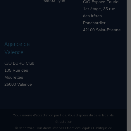
69003 Lyon
C/O Espace Fauriel
1er étage, 35 rue
des frères
Ponchardier
42100 Saint-Etienne
Agence de
Valence
C/O BURO Club
105 Rue des
Mourettes
26000 Valence
*Sous réserve d'acceptation par Floa. Vous disposez du délai légal de
rétractation
© Nerib 2024 Tous droits réservés I
Mentions légales
I
Politique de