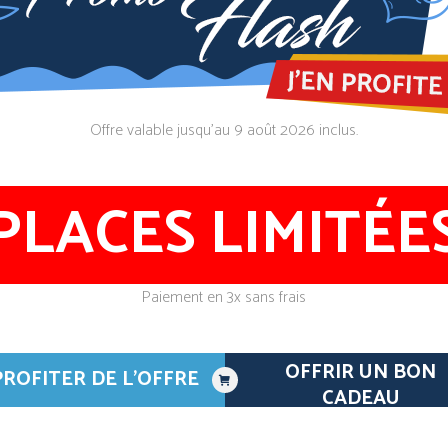
is Bateau Clermont Ferrand – NERIB : N° d’agrément : 063010/2
Offre valable jusqu’au 9 août 2026 inclus.
mis bateau à Clermont 
PLACES LIMITÉE
sur rendez-vous
Paiement en 3x sans frais
OFFRIR UN BON
PROFITER DE L'OFFRE
CADEAU
Bateau école C