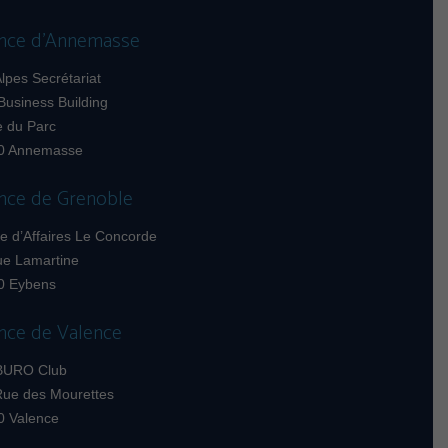
nce d’Annemasse
lpes Secrétariat
Business Building
e du Parc
0 Annemasse
nce de Grenoble
e d’Affaires Le Concorde
ue Lamartine
0 Eybens
nce de Valence
BURO Club
Rue des Mourettes
0 Valence