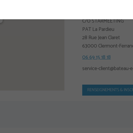
nd
C/O STARMEETING
PAT La Pardieu
28 Rue Jean Claret
63000 Clermont-Ferran
06 69 15 18 18
service-client@bateau-e
RENSEIGNEMENTS & INSC