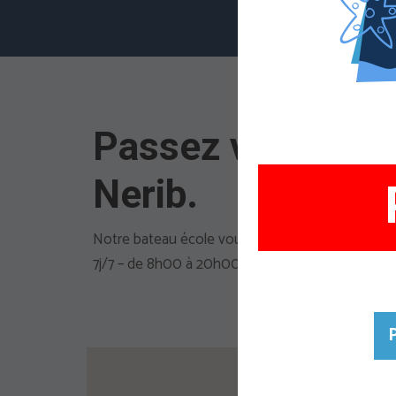
Perm
Passez votre per
Nerib.
Notre bateau école vous accueille uniquement 
7j/7 – de 8h00 à 20h00