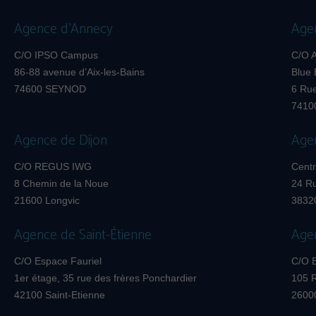
Agence d’Annecy
Age
C/O IPSO Campus
C/O A
86-88 avenue d’Aix-les-Bains
Blue 
74600 SEYNOD
6 Ru
7410
Agence de Dijon
Age
C/O REGUS IWG
Centr
8 Chemin de la Noue
24 R
21600 Longvic
3832
Agence de Saint-Étienne
Age
C/O Espace Fauriel
C/O 
1er étage, 35 rue des frères Ponchardier
105 
42100 Saint-Etienne
2600