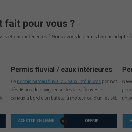
 fait pour vous ?
lacs et eaux intérieures ? Nous avons le permis bateau adapté à
Permis fluvial / eaux intérieures
Per
Le
permis bateau fluvial ou eaux intérieures
permet
Navi
r
dès 16 ans de naviguer sur les lacs, fleuves et
permi
ki.
canaux à bord d’un bateau à moteur ou d’un jet-ski.
un p
ACHETER EN LIGNE
OFFRIR
A
ou