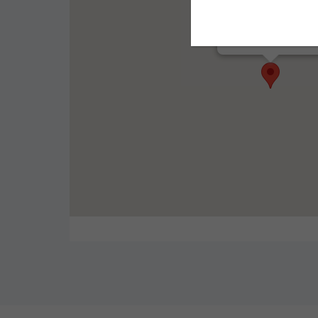
C/O STARMEETING
PAT La Pardieu
28 Rue Jean Claret
63000 Clermont-Ferra