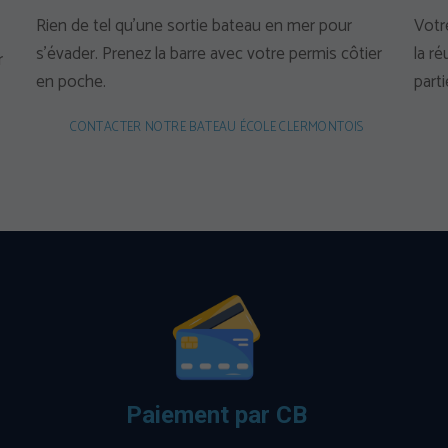
Rien de tel qu’une sortie bateau en mer pour
Votr
s’évader. Prenez la barre avec votre permis côtier
la r
r
en poche.
part
CONTACTER NOTRE BATEAU ÉCOLE CLERMONTOIS
Paiement par CB