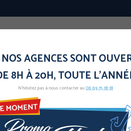
Professionnels
Services +
Conta
 NOS AGENCES SONT OUVERT
DE 8H À 20H, TOUTE L'ANNÉ
Professionnels
Services +
Conta
N’hésitez pas à nous contacter au
06 69 15 18 18
teau Ecole NERIB - CLERMONT FERRA