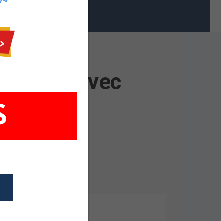
024
Ferrand avec
S
lermont Ferrand