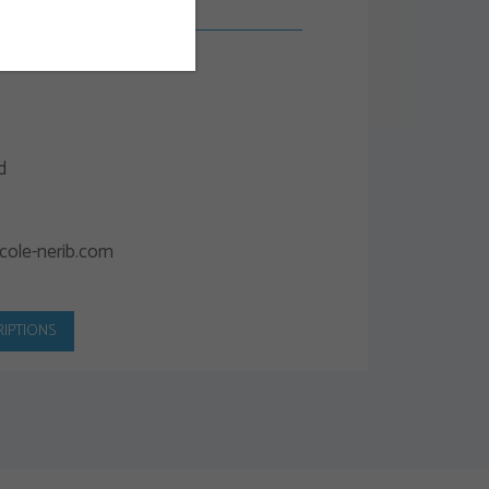
d
cole-nerib.com
RIPTIONS