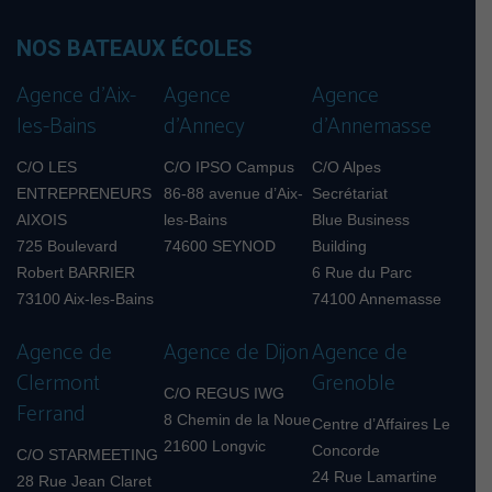
NOS BATEAUX ÉCOLES
Agence d’Aix-
Agence
Agence
les-Bains
d’Annecy
d’Annemasse
C/O LES
C/O IPSO Campus
C/O Alpes
ENTREPRENEURS
86-88 avenue d’Aix-
Secrétariat
AIXOIS
les-Bains
Blue Business
725 Boulevard
74600 SEYNOD
Building
Robert BARRIER
6 Rue du Parc
73100 Aix-les-Bains
74100 Annemasse
Agence de
Agence de Dijon
Agence de
Clermont
Grenoble
C/O REGUS IWG
Ferrand
8 Chemin de la Noue
Centre d’Affaires Le
21600 Longvic
Concorde
C/O STARMEETING
24 Rue Lamartine
28 Rue Jean Claret