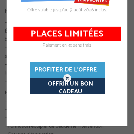
Offre valable jusqu’au 9 août 2026 inclus.
Notre équipe pédagogique est composée de :
– Chefs de service sécurité dans les établissements –
PLACES LIMITÉES
Établissements flottants ou bateaux stationnaires et
bateaux
Paiement en 3x sans frais
– Sapeurs pompiers professionnels, volontaires,
saisonniers aquatique
– Consultants à la prévention des risques professionnels
PROFITER DE L'OFFRE
liés à l’activité maritime
– Animateurs de prévention maritime
OFFRIR UN BON
CADEAU
Nous vous proposons :
– Formation à l’évacuation
– Formation manipulation des extincteurs
– Formation équipier de première intervention
– Formation équipier de deuxième intervention