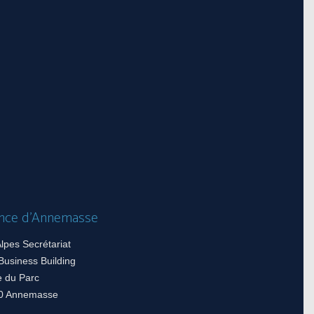
nce d’Annemasse
lpes Secrétariat
Business Building
e du Parc
0 Annemasse