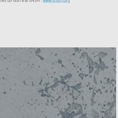
aites un don à la SNSM :
www.snsm.org