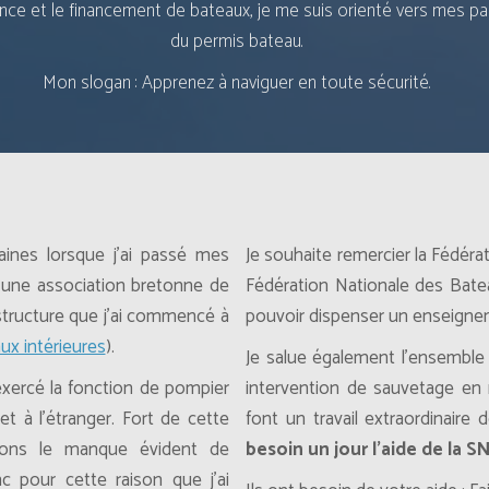
nce et le financement de bateaux, je me suis orienté vers mes pas
du permis bateau.
Mon slogan : Apprenez à naviguer en toute sécurité.
Offre valable jusqu’au 7 août 2026 inclus.
PLACES LIMITÉE
aines lorsque j’ai passé mes
Je souhaite remercier la Fédéra
’une association bretonne de
Fédération Nationale des Bateau
structure que j’ai commencé à
pouvoir dispenser un enseignem
Paiement en 3x sans frais
ux intérieures
).
Je salue également l’ensemble
exercé la fonction de pompier
intervention de sauvetage en 
OFFRIR UN BON
PROFITER DE L'OFFRE
t à l’étranger. Fort de cette
font un travail extraordinair
CADEAU
tions le manque évident de
besoin un jour l’aide de la 
c pour cette raison que j’ai