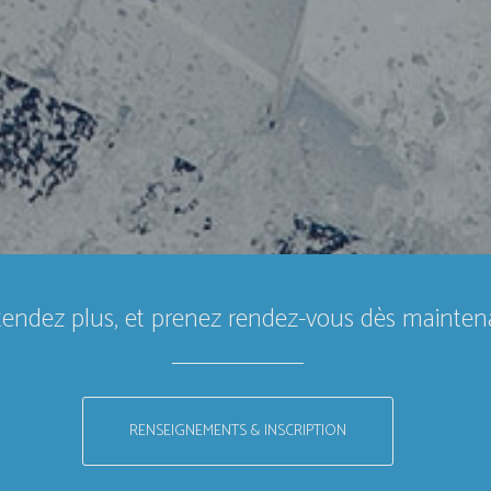
tendez plus, et prenez rendez-vous dès mainten
RENSEIGNEMENTS & INSCRIPTION