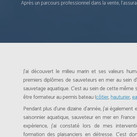
Après un parcours professionnel dans la vente, l’assura
J’ai découvert le milieu marin et ses valeurs hum
premiers diplômes de sauveteurs en mer au sein d
sauvetage aquatique. C’est au sein de cette même 
être formateur au permis bateau (
côtier
,
hauturier
,
ea
Pendant plus d’une dizaine d’année, j’ai également 
saisonnier aquatique, sauveteur en mer en France e
expérience, j’ai constaté lors de mes interven
formation des plaisanciers en détresse. C’est don