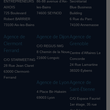
ENTREPRENEURS
86-88 avenue d’Aix-
Secrétariat
AIXOIS
les-Bains
Blue Business
725 Boulevard
74600 SEYNOD
Building
Robert BARRIER
6 Rue du Parc
73100 Aix-les-Bains
74100 Annemasse
Agence de
Agence de Dijon
Agence de
Clermont
Grenoble
C/O REGUS IWG
Ferrand
8 Chemin de la Noue
Centre d’Affaires Le
21600 Longvic
Concorde
C/O STARMEETING
24 Rue Lamartine
28 Rue Jean Claret
38320 Eybens
63000 Clermont-
Ferrand
Agence de Lyon
Agence de
Saint-Étienne
4 Place Bir-Hakeim
69003 Lyon
C/O Espace Fauriel
1er étage, 35 rue