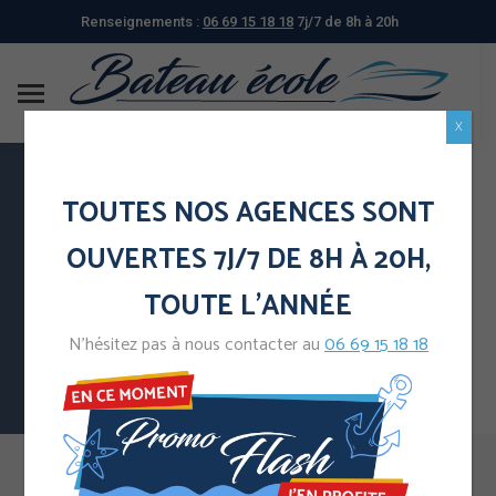
Renseignements :
06 69 15 18 18
7j/7 de 8h à 20h
X
TOUTES NOS AGENCES SONT
Bateau Ecole NERIB - GRENOBLE
OUVERTES 7J/7 DE 8H À 20H,
TOUTE L'ANNÉE
Permis Bateau Grenoble – NERIB : N° d’agrément :
N’hésitez pas à nous contacter au
06 69 15 18 18
038005/2020