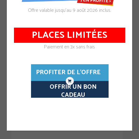
Offre valable jusqu’au 9 août 2026 inclus.
Passez votre permis
bateau à Grenoble
PLACES LIMITÉES
avec Nerib.
Paiement en 3x sans frais
Notre bateau école vous accueille uniquement
PROFITER DE L'OFFRE
sur rendez-vous
7j/7 – de 8h00 à 20h00
OFFRIR UN BON
CADEAU
Bateau école de
Grenoble