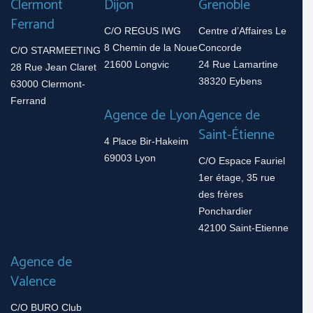
Clermont
Dijon
Grenoble
Ferrand
C/O REGUS IWG
Centre d’Affaires Le
8 Chemin de la Noue
Concorde
C/O STARMEETING
21600 Longvic
24 Rue Lamartine
28 Rue Jean Claret
38320 Eybens
63000 Clermont-
Ferrand
Agence de Lyon
Agence de
Saint-Étienne
4 Place Bir-Hakeim
69003 Lyon
C/O Espace Fauriel
1er étage, 35 rue
des frères
Ponchardier
42100 Saint-Etienne
Agence de
Valence
C/O BURO Club