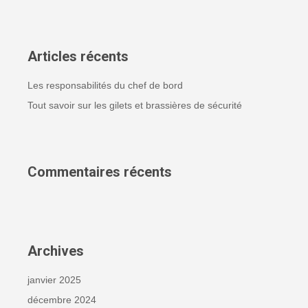
Articles récents
Les responsabilités du chef de bord
Offre valable jusqu’au 7 août 2026 inclus.
Tout savoir sur les gilets et brassières de sécurité
PLACES LIMITÉES
Commentaires récents
Paiement en 3x sans frais
PROFITER DE L'OFFRE
OFFRIR UN BON CADEAU
Archives
janvier 2025
décembre 2024