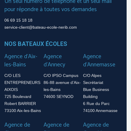
Un seul numéro de téléphone et un seul mail
pour répondre à toutes vos demandes
06 69 15 18 18
service-client@bateau-ecole-nerib.com
NOS BATEAUX ÉCOLES
Agence d’Aix-
Agence
Agence
les-Bains
d’Annecy
d’Annemasse
C/O LES
C/O IPSO Campus
C/O Alpes
ENTREPRENEURS
86-88 avenue d’Aix-
Secrétariat
AIXOIS
les-Bains
Blue Business
725 Boulevard
74600 SEYNOD
Building
Robert BARRIER
6 Rue du Parc
73100 Aix-les-Bains
74100 Annemasse
Agence de
Agence de
Agence de