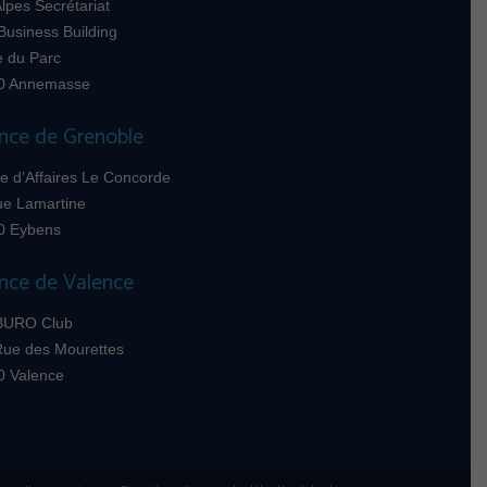
lpes Secrétariat
Business Building
e du Parc
0 Annemasse
nce de Grenoble
e d’Affaires Le Concorde
ue Lamartine
0 Eybens
nce de Valence
BURO Club
Rue des Mourettes
0 Valence