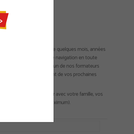
ernière navigation date de quelques mois, années
se pour faire une sortie de navigation en toute
ie bateau encadrée avec un de nos formateurs
ce pour profiter pleinement de vos prochaines
ateur, vous pourrez venir avec votre famille, vos
plus 4 autres personnes maximum).