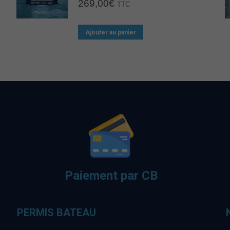
269,00
€
TTC
Ajouter au panier
Paiement par CB
PERMIS BATEAU