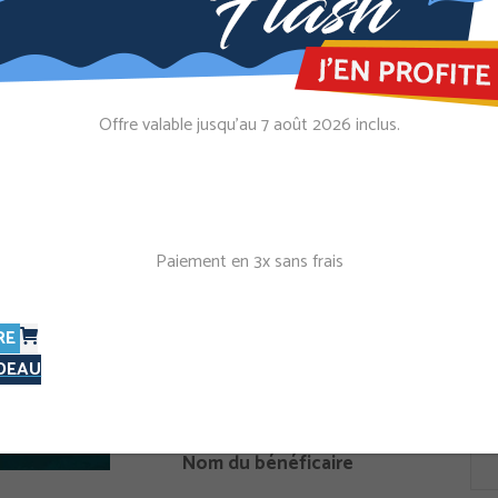
360,00
€
TTC
Offre valable jusqu’au 7 août 2026 inclus.
Vous avez passé votre permis ou votre d
PLACES LIMITÉES
et vous ne vous sentez pas ou plus à l’ai
sécurité… nous vous proposons une sort
Paiement en 3x sans frais
afin que vous puissiez reprendre confian
sorties en toute sécurité.
RE
Lors de cette sortie encadrée par un form
ADEAU
amis ou vos collègues de travail (vous 
Nom du bénéficaire