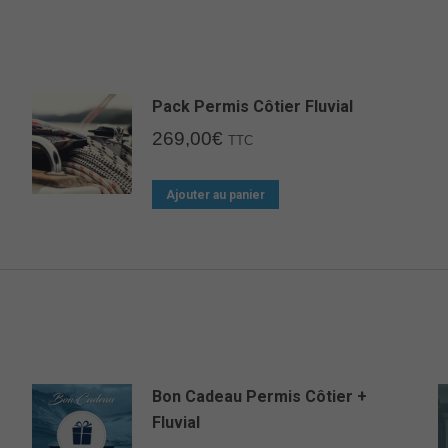
bateau
encadrée
Pack Permis Côtier Fluvial
269,00
€
TTC
Ajouter au panier
Bon Cadeau Permis Côtier +
Fluvial