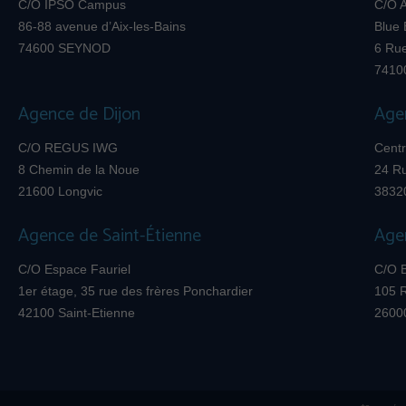
C/O IPSO Campus
C/O A
86-88 avenue d’Aix-les-Bains
Blue 
74600 SEYNOD
6 Ru
7410
Agence de Dijon
Age
C/O REGUS IWG
Centr
8 Chemin de la Noue
24 R
21600 Longvic
3832
Agence de Saint-Étienne
Age
C/O Espace Fauriel
C/O 
1er étage, 35 rue des frères Ponchardier
105 
42100 Saint-Etienne
2600