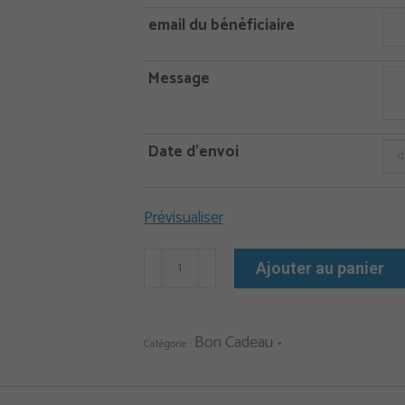
email du bénéficiaire
Message
Date d'envoi
Prévisualiser
quantité
Ajouter au panier
de
Bon
cadeau
Bon Cadeau
Catégorie :
Formation
Sortie