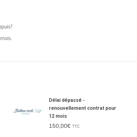
epuis?
mois.
Délai dépassé -
renouvellement contrat pour
12 mois
150,00
€
TTC