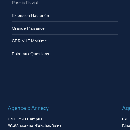
Permis Fluvial
0
Extension Hauturière
s
Grande Plaisance
CRR VHF Maritime
Foire aux Questions
Agence d’Annecy
Age
C/O IPSO Campus
C/O A
86-88 avenue d’Aix-les-Bains
Blue 