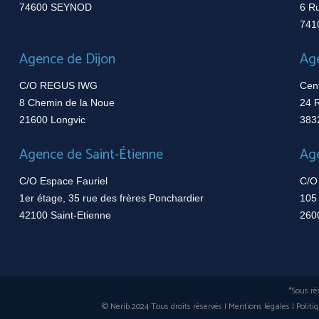
74600 SEYNOD
6 Ru
7410
Agence de Dijon
Age
C/O REGUS IWG
Centr
8 Chemin de la Noue
24 R
21600 Longvic
3832
Agence de Saint-Étienne
Age
C/O Espace Fauriel
C/O 
1er étage, 35 rue des frères Ponchardier
105 
42100 Saint-Etienne
2600
*Sous rése
© Nerib 2024 Tous droits réservés I
Mentions légales
I
Politiqu