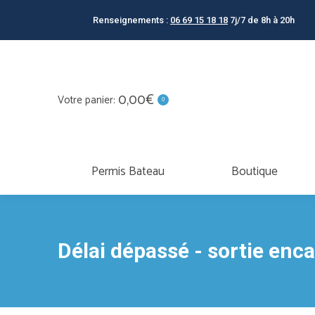
Permis Bateau
Boutique
Renseignements :
06 69 15 18 18
7j/7 de 8h à 20h
0,00
€
Votre panier:
0
TOUTES
Permis Bateau
Boutique
Délai dépassé - sortie enca