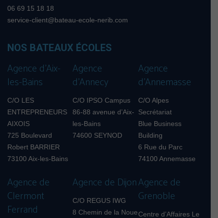
06 69 15 18 18
service-client@bateau-ecole-nerib.com
NOS BATEAUX ÉCOLES
Agence d’Aix-
Agence
Agence
les-Bains
d’Annecy
d’Annemasse
C/O LES
C/O IPSO Campus
C/O Alpes
ENTREPRENEURS
86-88 avenue d’Aix-
Secrétariat
AIXOIS
les-Bains
Blue Business
725 Boulevard
74600 SEYNOD
Building
Robert BARRIER
6 Rue du Parc
73100 Aix-les-Bains
74100 Annemasse
Agence de
Agence de Dijon
Agence de
Clermont
Grenoble
C/O REGUS IWG
Ferrand
8 Chemin de la Noue
Centre d’Affaires Le