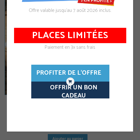
Offre valable jusqu’au 7 août 2026 inclus.
PLACES LIMITÉES
Paiement en 3x sans frais
PROFITER DE L'OFFRE
OFFRIR UN BON
CADEAU
Approfondir, compléter, développer Vos
compétences de marin
150,00
€
TTC
Ajouter au panier