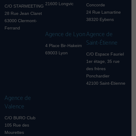
21600 Longvic
Concorde
C/O STARMEETING
24 Rue Lamartine
28 Rue Jean Claret
38320 Eybens
63000 Clermont-
Ferrand
Agence de Lyon
Agence de
Saint-Étienne
4 Place Bir-Hakeim
69003 Lyon
C/O Espace Fauriel
1er étage, 35 rue
des frères
Ponchardier
42100 Saint-Etienne
Agence de
Valence
C/O BURO Club
105 Rue des
Mourettes