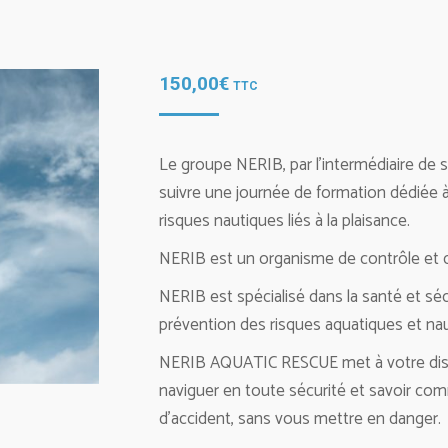
150,00
€
TTC
Offre valable jusqu’au 7 août 2026 inclus.
Le groupe NERIB, par l’intermédiaire d
PLACES LIMITÉES
suivre une journée de formation dédiée à 
risques nautiques liés à la plaisance.
Paiement en 3x sans frais
NERIB est un organisme de contrôle et d
NERIB est spécialisé dans la santé et sé
RE
prévention des risques aquatiques et naut
ADEAU
NERIB AQUATIC RESCUE met à votre disp
naviguer en toute sécurité et savoir comm
d’accident, sans vous mettre en danger.