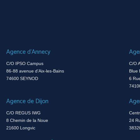
Agence d’Annecy
Age
C/O IPSO Campus
C/O A
86-88 avenue d’Aix-les-Bains
Blue 
74600 SEYNOD
6 Ru
7410
Agence de Dijon
Age
C/O REGUS IWG
Centr
8 Chemin de la Noue
24 R
21600 Longvic
3832