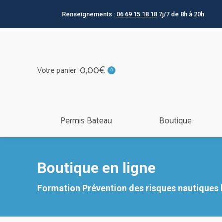
Permis Bateau
Boutique
Renseignements :
06 69 15 18 18
7j/7 de 8h à 20h
0,00
€
Votre panier:
0
TOUTES
Permis Bateau
Boutique
Boutique en ligne
Vous êtes ici :
Formation Prévention des risques nautiques l