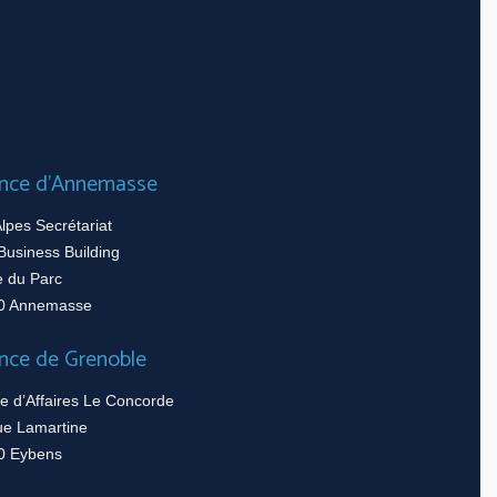
nce d’Annemasse
lpes Secrétariat
Business Building
e du Parc
0 Annemasse
nce de Grenoble
e d’Affaires Le Concorde
ue Lamartine
0 Eybens